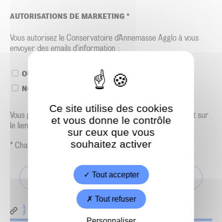
AUTORISATIONS DE MARKETING
*
Vous autorisez le Conservatoire d'Annemasse Agglo à vous
envoyer des emails d'information :
OUI
NON
Ce site utilise des cookies
Vous pourrez vous désabonner à tout moment en cliquant sur
et vous donne le contrôle
le lien dans le bas de page de nos e-mails.
sur ceux que vous
souhaitez activer
*
Champs requis
Tout accepter
Tout refuser
En savoir + sur le traitement de vos données
personnelles
Personnaliser