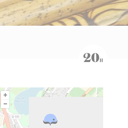
20
H
+
−