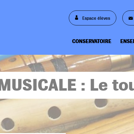
 Espace élèves
CONSERVATOIRE
ENSE
Main
navigation
MUSICALE : Le t