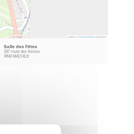
Leaflet | ©
OpenStreetMap
contributors
Salle des Fêtes
397 route des Voirons
74140 MACHILLY