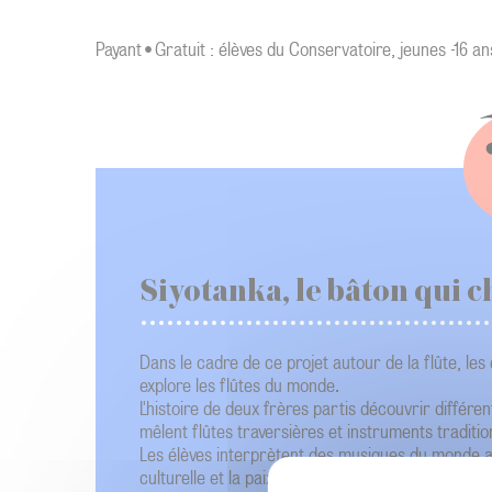
Payant • Gratuit : élèves du Conservatoire, jeunes -16 an
Siyotanka, le bâton qui 
Dans le cadre de ce projet autour de la flûte, le
explore les flûtes du monde.
L'histoire de deux frères partis découvrir différe
mêlent flûtes traversières et instruments traditio
Les élèves interprètent des musiques du monde aux
culturelle et la paix.