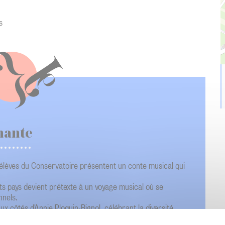
s
chante
s élèves du Conservatoire présentent un conte musical qui
nts pays devient prétexte à un voyage musical où se
nnels.
 côtés d'Annie Ploquin-Rignol, célébrant la diversité