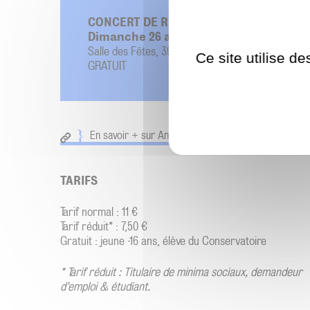
CONCERT DE RESTITUTION DES ELEVES
Dimanche 26 avril • 17h00
Salle des Fêtes, 397 route des Voirons - MACHILL
Ce site utilise d
GRATUIT
En savoir + sur Annie Ploquin-Rignol
TARIFS
Tarif normal : 11 €
Tarif réduit* : 7,50 €
Gratuit : jeune -16 ans, élève du Conservatoire
* Tarif réduit : Titulaire de minima sociaux, demandeur
d’emploi & étudiant.