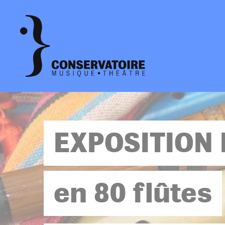
Aller
Panneau de gestion des cookies
au
contenu
principal
EXPOSITION 
en 80 flûtes