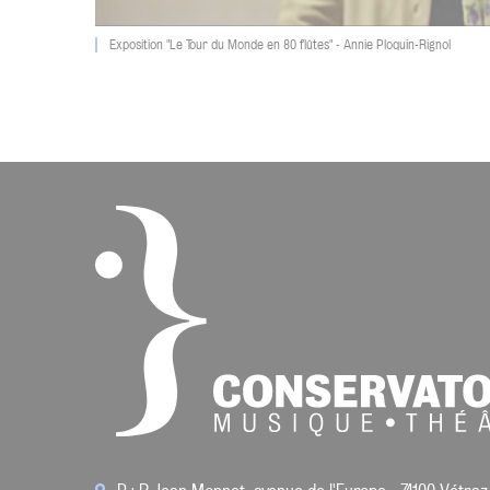
Exposition "Le Tour du Monde en 80 flûtes" - Annie Ploquin-Rignol